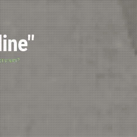
line"
dersrum?