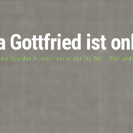
 Gottfried ist on
läre Opa das Internet und er mir die Welt. Oder an