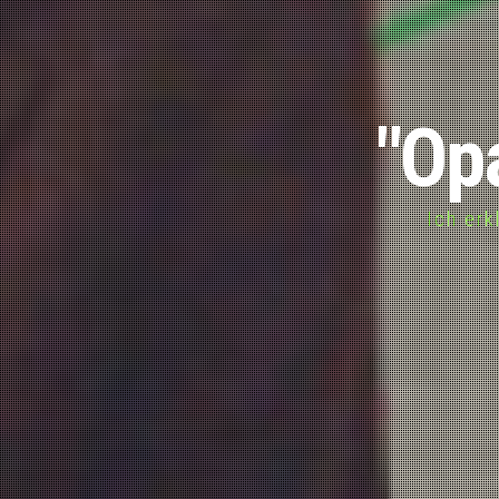
"Opa
Ich erk