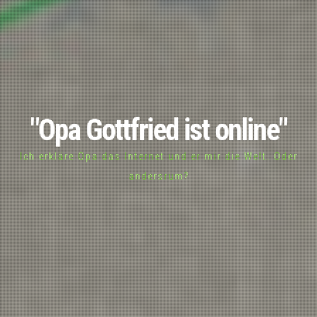
"Opa Gottfried ist online"
Ich erkläre Opa das Internet und er mir die Welt. Oder
andersrum?